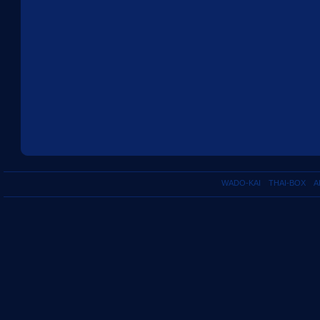
WADO-KAI
THAI-BOX
A