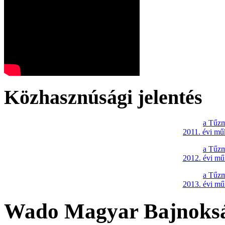
Közhasznúsági jelentés
a Tűzm
2011. évi mű
a Tűzm
2012. évi mű
a Tűzm
2013. évi mű
Wado Magyar Bajnokság