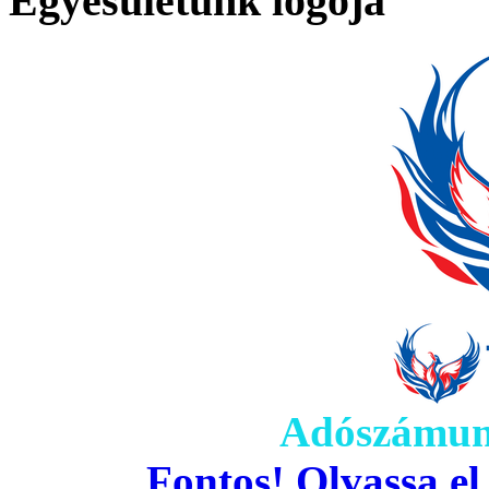
Egyesületünk logója
Adószámun
Fontos! Olvassa el