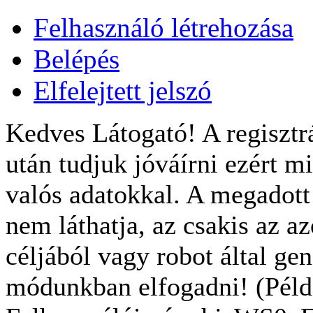
Felhasználó létrehozása
Belépés
Elfelejtett jelszó
Kedves Látogató! A regisztrá
után tudjuk jóváírni ezért m
valós adatokkal. A megadot
nem láthatja, az csakis az a
céljából vagy robot által gen
módunkban elfogadni! (Példa