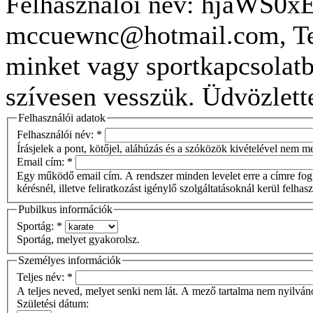
Felhasználói név: hjaWS0x
mccuewnc@hotmail.com, Tel
minket vagy sportkapcsolatb
szívesen vesszük. Üdvözlett
Felhasználói adatok
Felhasználói név:
*
Írásjelek a pont, kötőjel, aláhúzás és a szóközök kivételével nem 
Email cím:
*
Egy működő email cím. A rendszer minden levelet erre a címre fog 
kérésnél, illetve feliratkozást igénylő szolgáltatásoknál kerül felhas
Pubilkus információk
Sportág:
*
Sportág, melyet gyakorolsz.
Személyes információk
Teljes név:
*
A teljes neved, melyet senki nem lát. A mező tartalma nem nyilván
Születési dátum: