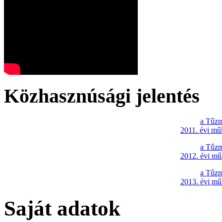
Közhasznúsági jelentés
a Tűzm
2011. évi mű
a Tűzm
2012. évi mű
a Tűzm
2013. évi mű
Saját adatok