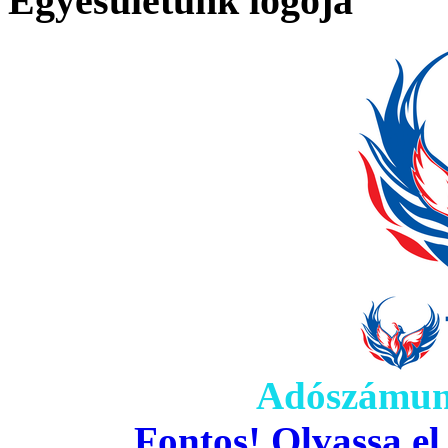
Egyesületünk logója
Adószámun
Fontos! Olvassa el