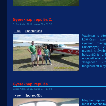
Gyereknapi repülés 2.
Szőcs Attila, 2011, május 30 - 01:58
Hírek
Sportrepülés
Vasárnap is bito
különösen szer
ilyenkor mind
Dunakanyar, Vi
útvonal, a távolb
horizontját is, a
engedett ellátni.
"kisgépes" ví
megérkezett a nyá
Gyereknapi repülés
Szőcs Attila, 2011, május 27 - 17:04
Hírek
Sportrepülés
Még két nap van
most kihasználta