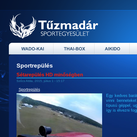
Sportrepülés
Sétarepülés HD minőségben
Szőcs Attila, 2015, július 1 - 15:17
Sportrepülés
Egy kedves bará
vinni benneteke
típusú géppel, u
így is élvezni fog