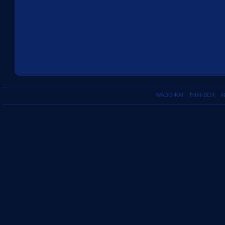
WADO-KAI
THAI-BOX
A