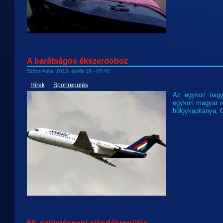
A barátságos ékszerdoboz
Szőcs Attila, 2013, április 19 - 07:40
Hírek
Sportrepülés
Az egykori nagy
egykori magyar n
hölgykapitánya, 