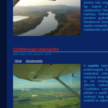
élmény köti még
Így vagyok a 
repülésemre Tökö
kapitány, "kilököt
kezdtem gyakra
Dunakeszin hoz
repülni szeretné
madárember taní
Születésnapi sétarepülés
Szőcs Attila, 2011, június 3 - 16:42
Hírek
Sportrepülés
A
repülés
talán
emberiségnek. Az
madarakat, mik
hatalmas levegőe
az ősi mitológi
táltosok, sárk
Csodálatos szer
például a repül
szárnyai, hogy 
erejéből az égben