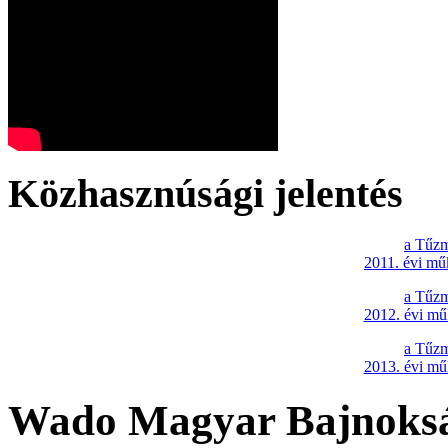
Közhasznúsági jelentés
a Tűzm
2011. évi mű
a Tűzm
2012. évi mű
a Tűzm
2013. évi mű
Wado Magyar Bajnokság