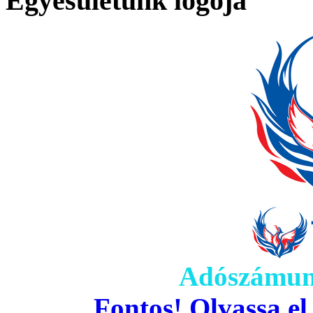
Egyesületünk logója
Adószámun
Fontos! Olvassa el