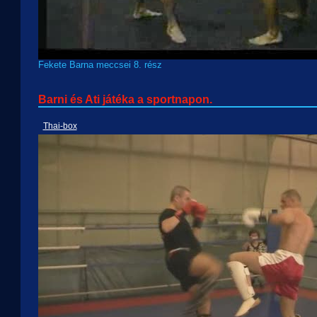
Fekete Barna meccsei 8. rész
Barni és Ati játéka a sportnapon.
Thai-box