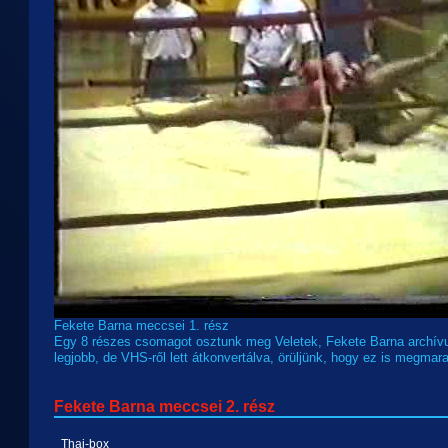
Fekete Barna meccsei 1. rész
Egy 8 részes csomagot osztunk meg Veletek, Fekete Barna archív
legjobb, de VHS-ről lett átkonvertálva, örüljünk, hogy ez is megmar
Fekete Barna meccsei 2. rész
Thai-box