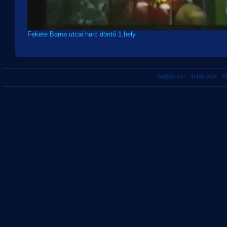
Fekete Barna utcai harc döntő 1.hely
WADO-KAI
THAI-BOX
A