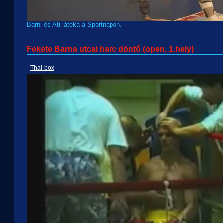
Barni és Ati játéka a Sportnapon.
Fekete Barna utcai harc döntő (open, 1.hely)
Thai-box