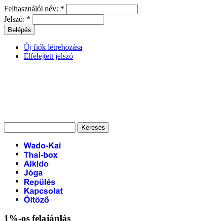
Felhasználói név:
*
Jelszó:
*
Új fiók létrehozása
Elfelejtett jelszó
1%-os felajánlás