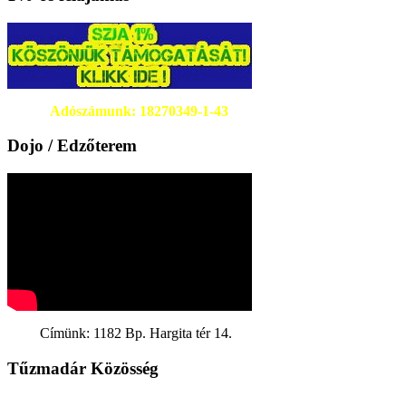
Adószámunk: 18270349-1-43
Dojo / Edzőterem
Címünk: 1182 Bp. Hargita tér 14.
Tűzmadár Közösség