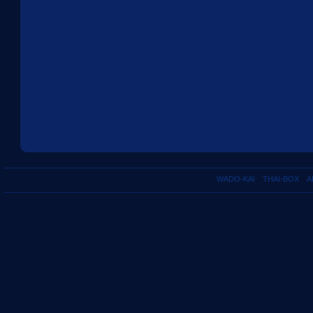
WADO-KAI
THAI-BOX
A