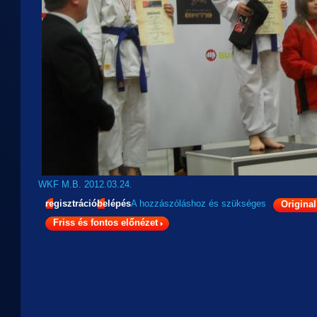
WKF M.B. 2012.03.24.
regisztráció
belépés
A hozzászóláshoz
és
szükséges
Original
Friss és fontos előnézet