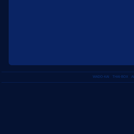
WADO-KAI
THAI-BOX
A