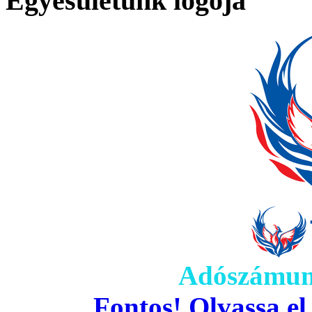
Egyesületünk logója
Adószámun
Fontos! Olvassa el