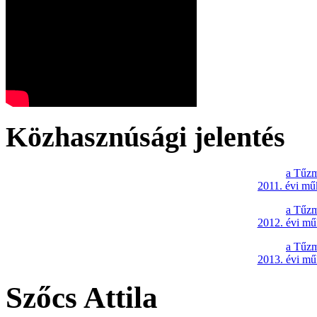
Közhasznúsági jelentés
a Tűzm
2011. évi mű
a Tűzm
2012. évi mű
a Tűzm
2013. évi mű
Szőcs Attila