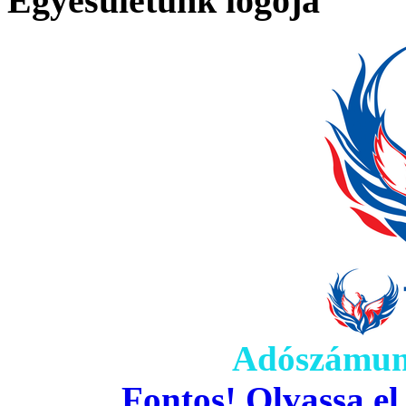
Egyesületünk logója
Adószámun
Fontos! Olvassa el