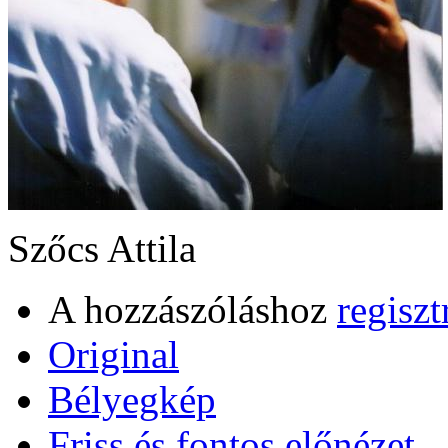
Szőcs Attila
A hozzászóláshoz
regiszt
Original
Bélyegkép
Friss és fontos előnézet