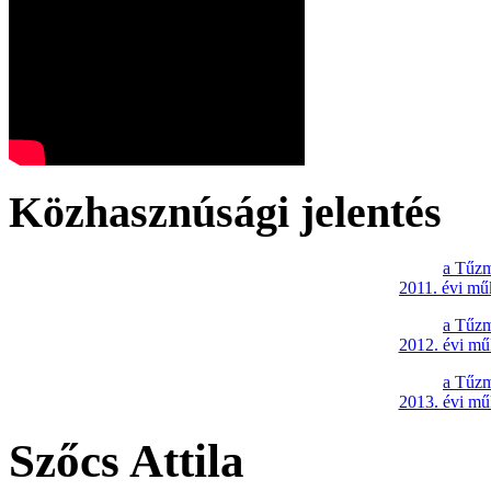
Közhasznúsági jelentés
a Tűzm
2011. évi mű
a Tűzm
2012. évi mű
a Tűzm
2013. évi mű
Szőcs Attila