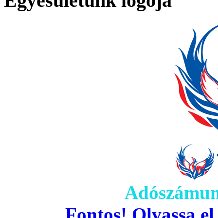
Egyesületünk logója
Adószámun
Fontos! Olvassa el