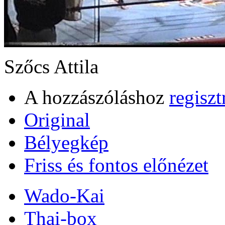
Szőcs Attila
A hozzászóláshoz
regiszt
Original
Bélyegkép
Friss és fontos előnézet
Wado-Kai
Thai-box