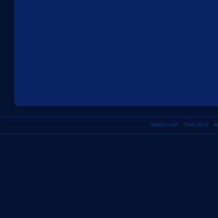
WADO-KAI
THAI-BOX
A