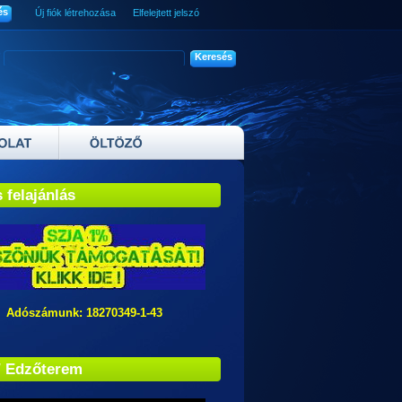
Új fiók létrehozása
Elfelejtett jelszó
 felajánlás
zámunk: 18270349-1-43
/ Edzőterem