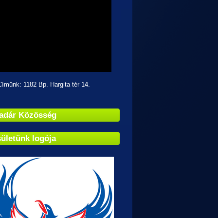
k: 1182 Bp. Hargita tér 14.
adár Közösség
ületünk logója