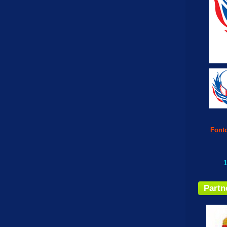
Fonto
1
Partn