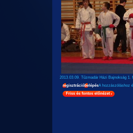
2013.03.09. Tűzmadár Házi Bajnokság 1. f
regisztráció
belépés
A hozzászóláshoz
Friss és fontos előnézet