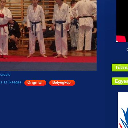
Címün
Tűzm
orduló
Egyes
és
szükséges
Original
Bélyegkép