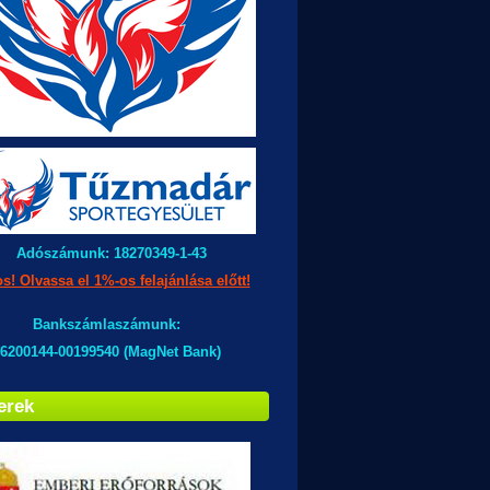
Adószámunk: 18270349-1-43
s! Olvassa el 1%-os felajánlása előtt!
Bankszámlaszámunk:
6200144-00199540 (MagNet Bank)
erek