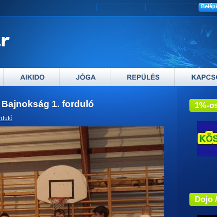
 Bajnokság 1. forduló
1%-os
rduló
Adós
Dojo 