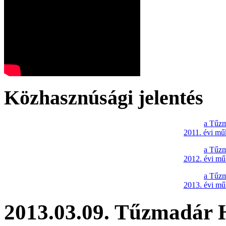
Közhasznúsági jelentés
a Tűzm
2011. évi mű
a Tűzm
2012. évi mű
a Tűzm
2013. évi mű
2013.03.09. Tűzmadár H