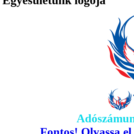
Egyesületünk logója
Adószámun
Fontos! Olvassa el