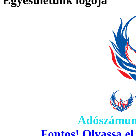
Egyesületünk logója
Adószámun
Fontos! Olvassa el