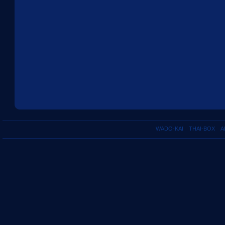
WADO-KAI
THAI-BOX
A