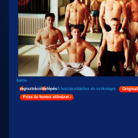
barna
regisztráció
belépés
A hozzászóláshoz
és
szükséges
Original
Friss és fontos előnézet