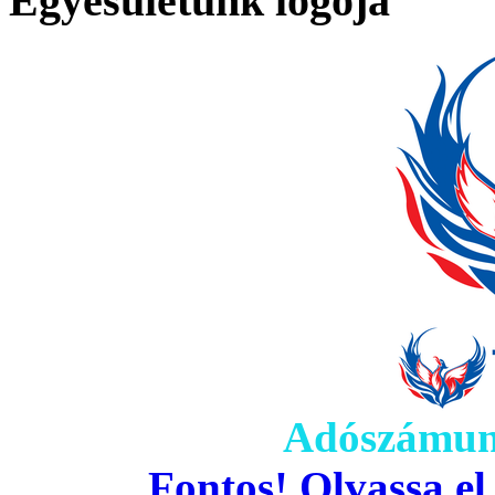
Egyesületünk logója
Adószámun
Fontos! Olvassa el