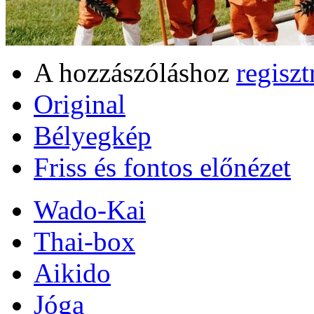
A hozzászóláshoz
regiszt
Original
Bélyegkép
Friss és fontos előnézet
Wado-Kai
Thai-box
Aikido
Jóga