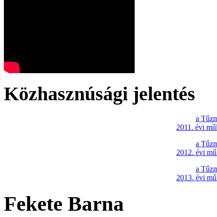
Közhasznúsági jelentés
a Tűzm
2011. évi mű
a Tűzm
2012. évi mű
a Tűzm
2013. évi mű
Fekete Barna