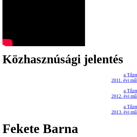
Közhasznúsági jelentés
a Tűzm
2011. évi mű
a Tűzm
2012. évi mű
a Tűzm
2013. évi mű
Fekete Barna