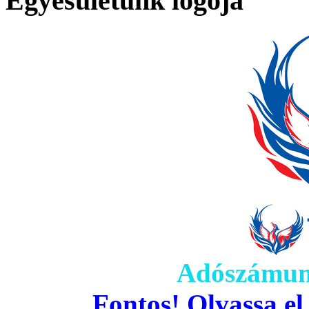
Egyesületünk logója
Adószámun
Fontos! Olvassa el