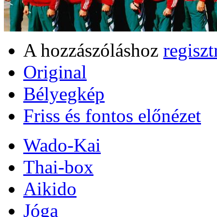
A hozzászóláshoz
regiszt
Original
Bélyegkép
Friss és fontos előnézet
Wado-Kai
Thai-box
Aikido
Jóga