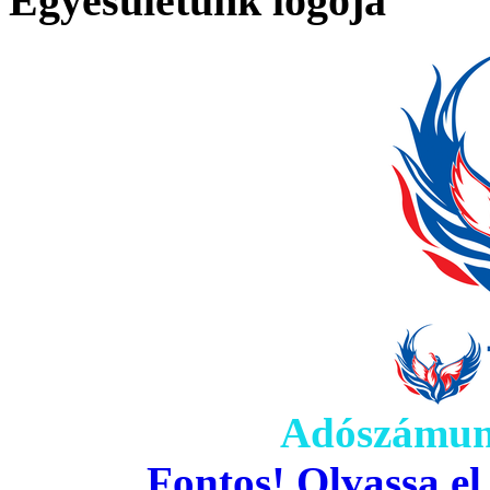
Egyesületünk logója
Adószámun
Fontos! Olvassa el