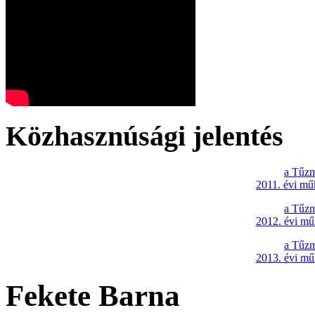
Közhasznúsági jelentés
a Tűzm
2011. évi mű
a Tűzm
2012. évi mű
a Tűzm
2013. évi mű
Fekete Barna