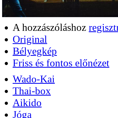
A hozzászóláshoz
regiszt
Original
Bélyegkép
Friss és fontos előnézet
Wado-Kai
Thai-box
Aikido
Jóga