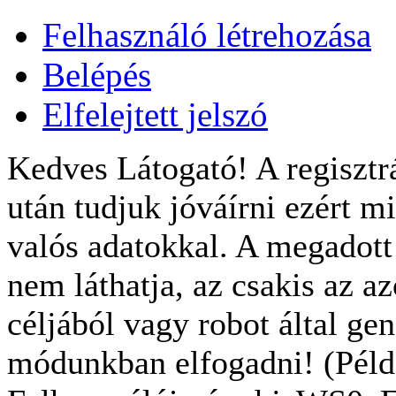
Felhasználó létrehozása
Belépés
Elfelejtett jelszó
Kedves Látogató! A regisztrá
után tudjuk jóváírni ezért m
valós adatokkal. A megadot
nem láthatja, az csakis az a
céljából vagy robot által gen
módunkban elfogadni! (Példa