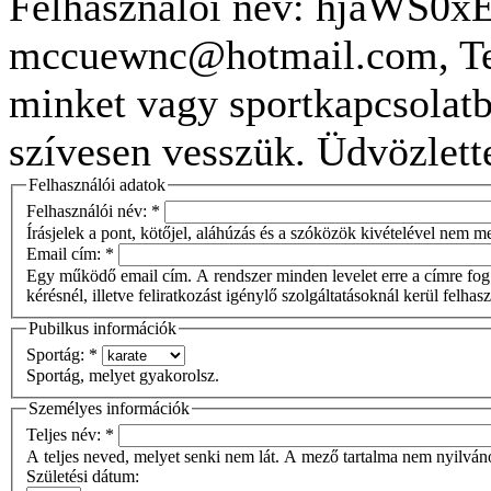
Felhasználói név: hjaWS0x
mccuewnc@hotmail.com, Tel
minket vagy sportkapcsolatb
szívesen vesszük. Üdvözlett
Felhasználói adatok
Felhasználói név:
*
Írásjelek a pont, kötőjel, aláhúzás és a szóközök kivételével nem 
Email cím:
*
Egy működő email cím. A rendszer minden levelet erre a címre fog 
kérésnél, illetve feliratkozást igénylő szolgáltatásoknál kerül felhas
Pubilkus információk
Sportág:
*
Sportág, melyet gyakorolsz.
Személyes információk
Teljes név:
*
A teljes neved, melyet senki nem lát. A mező tartalma nem nyilván
Születési dátum: