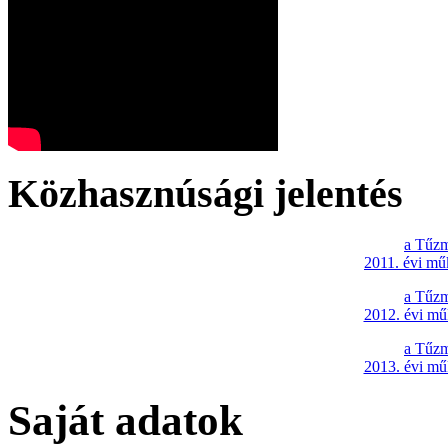
Közhasznúsági jelentés
a Tűzm
2011. évi mű
a Tűzm
2012. évi mű
a Tűzm
2013. évi mű
Saját adatok