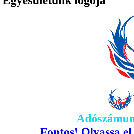
Egyesületünk logója
Adószámun
Fontos! Olvassa el