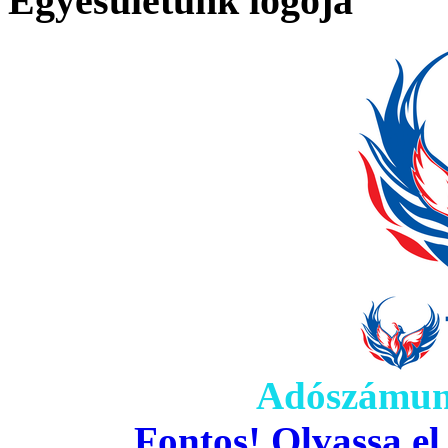
Egyesületünk logója
Adószámun
Fontos! Olvassa el