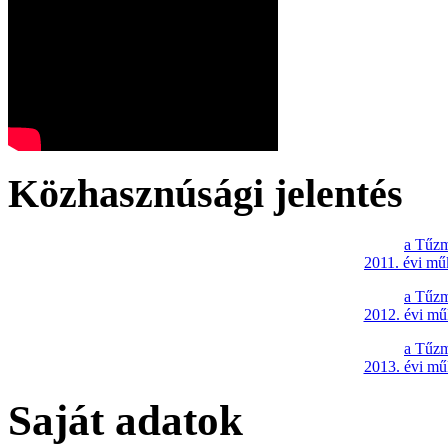
Közhasznúsági jelentés
a Tűzm
2011. évi mű
a Tűzm
2012. évi mű
a Tűzm
2013. évi mű
Saját adatok