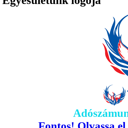
Egyesületünk logója
Adószámun
Fontos! Olvassa el