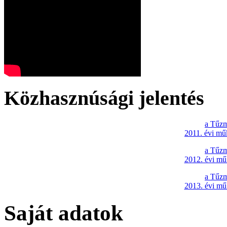
Közhasznúsági jelentés
a Tűzm
2011. évi mű
a Tűzm
2012. évi mű
a Tűzm
2013. évi mű
Saját adatok