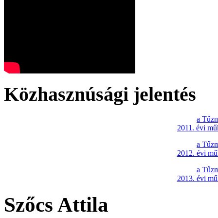
Közhasznúsági jelentés
a Tűzm
2011. évi mű
a Tűzm
2012. évi mű
a Tűzm
2013. évi mű
Szőcs Attila