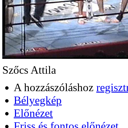
Szőcs Attila
A hozzászóláshoz
regiszt
Bélyegkép
Előnézet
Friss és fontos előnézet