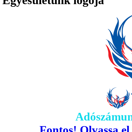
Egyesületünk logója
Adószámun
Fontos! Olvassa el