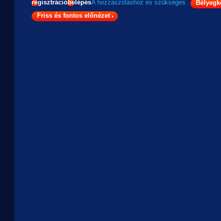
regisztráció
belépés
A hozzászóláshoz
és
szükséges
Bélyegk
Friss és fontos előnézet