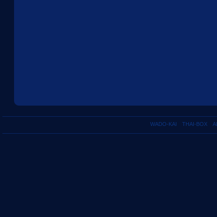
WADO-KAI
THAI-BOX
A