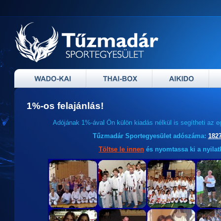
1%-os felajánlás!
Adójának 1%-ával Ön külön kiadás nélkül is segítheti az 
Tűzmadár Sportegyesület adószáma:
1827
Töltse le innen
és nyomtassa ki a nyilat