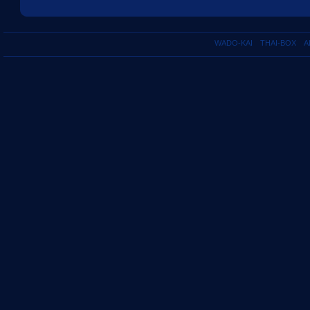
WADO-KAI
THAI-BOX
A