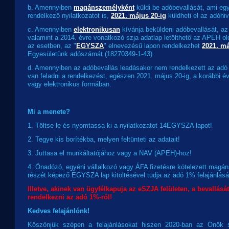
b. Amennyiben
magánszemélyként
küldi be adóbevallását, ami eg
rendelkező nyilatkozatot is,
2021. május 20-ig
küldheti el az adóhiv
c. Amennyiben
elektronikusan
kívánja beküldeni adóbevallását, a
valamint a 2014. évre vonatkozó szja adatlap letölthető az APEH ol
az esetben, az "
EGYSZA
" elnevezésű lapon rendelkezhet
2021. má
Egyesületünk adószámát (18270349-1-43).
d. Amennyiben az adóbevallás leadásakor nem rendelkezett az adó 
van feladni a rendelkezést, egészen 2021. május 20-ig, a korábbi 
vagy elektronikus formában.
Mi a menete?
1. Töltse le és nyomtassa ki a nyilatkozatot 14EGYSZA lapot!
2. Tegye kis borítékba, melyen feltünteti az adatait!
3. Juttasa el munkáltatójához vagy a NAV (APEH)-hoz!
4. Önadózó, egyéni vállalkozó vagy ÁFA fizetésre kötelezett magá
részét képező EGYSZA lap kitöltésével tudja az adó 1% felajánlásá
Illetve, akinek van ügyfélkapuja az eSZJA felületen, a bevallását 
rendelkezni az adó 1%-ról!
Kedves felajánlónk!
Köszönjük szépen a felajánlásokat hiszen 2020-ban az Önök se