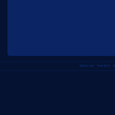
WADO-KAI
THAI-BOX
A