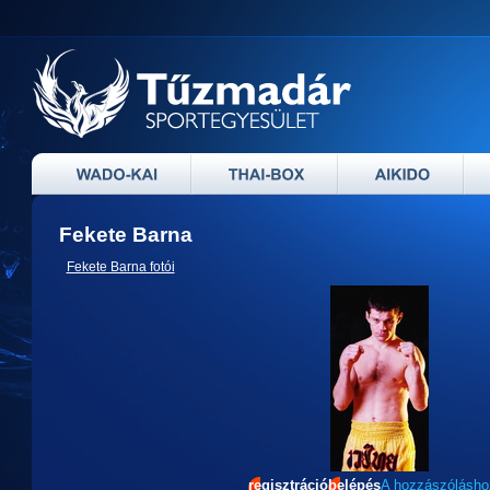
Fekete Barna
Fekete Barna fotói
regisztráció
belépés
A hozzászólásh