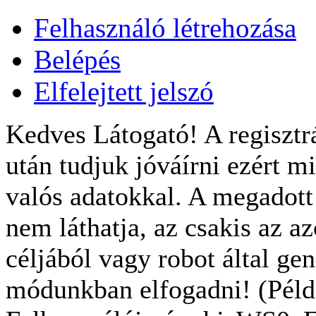
Felhasználó létrehozása
Belépés
Elfelejtett jelszó
Kedves Látogató! A regisztrá
után tudjuk jóváírni ezért m
valós adatokkal. A megadot
nem láthatja, az csakis az a
céljából vagy robot által gen
módunkban elfogadni! (Példa