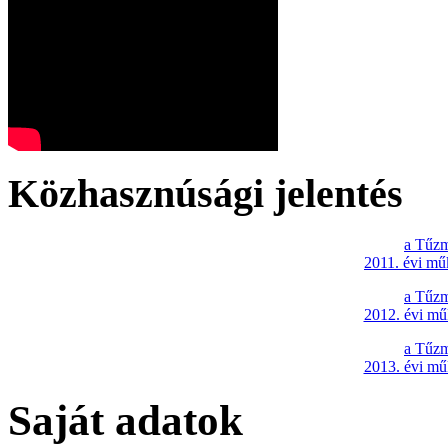
Közhasznúsági jelentés
a Tűzm
2011. évi mű
a Tűzm
2012. évi mű
a Tűzm
2013. évi mű
Saját adatok