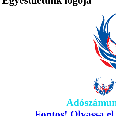
Egyesületünk logója
Adószámun
Fontos! Olvassa el