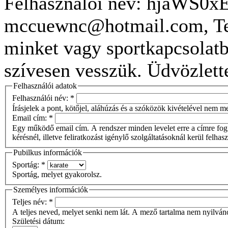
Felhasználói név: hjaWS0x
mccuewnc@hotmail.com, Tel
minket vagy sportkapcsolatb
szívesen vesszük. Üdvözlett
Felhasználói adatok
Felhasználói név:
*
Írásjelek a pont, kötőjel, aláhúzás és a szóközök kivételével nem 
Email cím:
*
Egy működő email cím. A rendszer minden levelet erre a címre fog 
kérésnél, illetve feliratkozást igénylő szolgáltatásoknál kerül felhas
Pubilkus információk
Sportág:
*
Sportág, melyet gyakorolsz.
Személyes információk
Teljes név:
*
A teljes neved, melyet senki nem lát. A mező tartalma nem nyilván
Születési dátum: