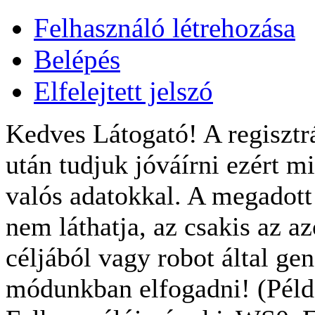
Felhasználó létrehozása
Belépés
Elfelejtett jelszó
Kedves Látogató! A regisztrá
után tudjuk jóváírni ezért m
valós adatokkal. A megadot
nem láthatja, az csakis az a
céljából vagy robot által gen
módunkban elfogadni! (Példa