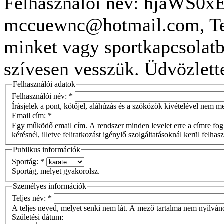
Felhasználói név: hjaWS0x
mccuewnc@hotmail.com, Tel
minket vagy sportkapcsolatb
szívesen vesszük. Üdvözlett
Felhasználói adatok
Felhasználói név:
*
Írásjelek a pont, kötőjel, aláhúzás és a szóközök kivételével nem 
Email cím:
*
Egy működő email cím. A rendszer minden levelet erre a címre fog 
kérésnél, illetve feliratkozást igénylő szolgáltatásoknál kerül felhas
Pubilkus információk
Sportág:
*
Sportág, melyet gyakorolsz.
Személyes információk
Teljes név:
*
A teljes neved, melyet senki nem lát. A mező tartalma nem nyilván
Születési dátum: