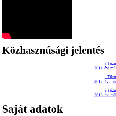
Közhasznúsági jelentés
a Tűzm
2011. évi mű
a Tűzm
2012. évi mű
a Tűzm
2013. évi mű
Saját adatok