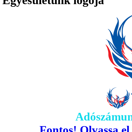
Egyesületünk logója
Adószámun
Fontos! Olvassa el