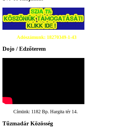
Adószámunk: 18270349-1-43
Dojo / Edzőterem
Címünk: 1182 Bp. Hargita tér 14.
Tűzmadár Közösség