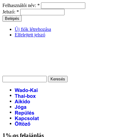
Felhasználói név:
*
Jelszó:
*
Új fiók létrehozása
Elfelejtett jelszó
1%-os felajánlás