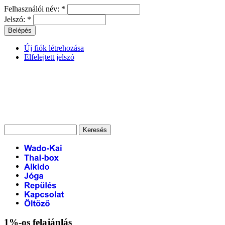
Felhasználói név:
*
Jelszó:
*
Új fiók létrehozása
Elfelejtett jelszó
1%-os felajánlás