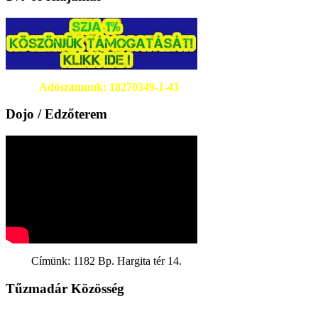
Adószámunk: 18270349-1-43
Dojo / Edzőterem
Címünk: 1182 Bp. Hargita tér 14.
Tűzmadár Közösség